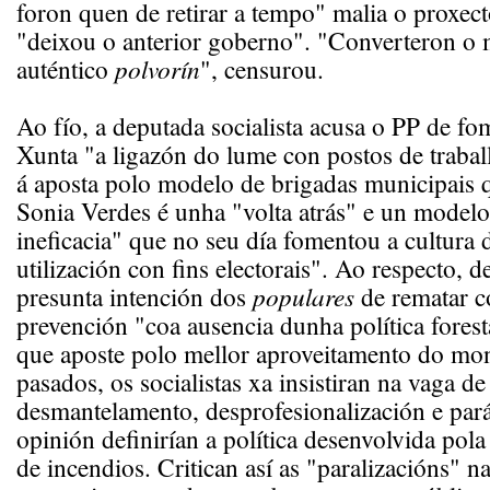
foron quen de retirar a tempo" malia o proxect
"deixou o anterior goberno". "Converteron o
auténtico
polvorín
", censurou.
Ao fío, a deputada socialista acusa o PP de fo
Xunta "a ligazón do lume con postos de traball
á aposta polo modelo de brigadas municipais 
Sonia Verdes é unha "volta atrás" e un model
ineficacia" que no seu día fomentou a cultura 
utilización con fins electorais". Ao respecto, 
presunta intención dos
populares
de rematar co
prevención "coa ausencia dunha política forest
que aposte polo mellor aproveitamento do mon
pasados, os socialistas xa insistiran na vaga de
desmantelamento, desprofesionalización e pará
opinión definirían a política desenvolvida pol
de incendios. Critican así as "paralizacións" 