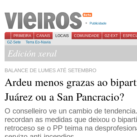
Publicidade
PRIMEIRA
CANAIS
LOCAIS
COMUNIDADE
GZ-EXT
ESPECI
GZ-Sete
Terra Eo-Navia
Edición xeral
BALANCE DE LUMES ATÉ SETEMBRO
Ardeu menos grazas ao biparti
Juárez ou a San Pancracio?
O conselleiro ve un cambio de tendenc
recordan as medidas que deixou o biparti
retroceso se o PP teima na desprofesion
servizo anti-incendios.