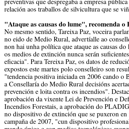
preventivas que despregaba a empresa pública
relación aos traballos de silvicultura que se vi
"Ataque as causas do lume", recomenda o
No mesmo sentido, Tareixa Paz, voceira parl
no eido de Medio Rural, advertíalle ao consell
non hai unha política que ataque as causas do 
os medios de extinción nunca serán suficientes
eficacia". Para Tereixa Paz, os datos de reduc
expostos este martes polo conselleiro son resu
"tendencia positiva iniciada en 2006 cando 
a Consellaría do Medio Rural decisións acert
prevención e loita contra os incendios". Desta
aprobación da vixente Lei de Prevención e Def
Incendios Forestais, a aprobación do PLADI
no dispositivo de extinción que se puxeron e
campaña de 2007, "cun dispositivo profesiona
mando único e con medios tecnolóxicos avanz