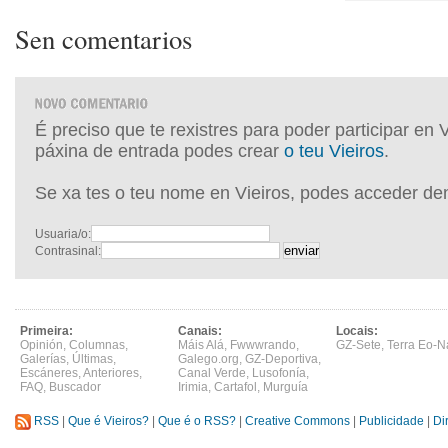
Sen comentarios
É preciso que te rexistres para poder participar en 
páxina de entrada podes crear
o teu Vieiros
.
Se xa tes o teu nome en Vieiros, podes acceder de
Usuaria/o:
Contrasinal:
Primeira:
Canais:
Locais:
Opinión
,
Columnas
,
Máis Alá
,
Fwwwrando
,
GZ-Sete
,
Terra Eo-N
Galerías
,
Últimas
,
Galego.org
,
GZ-Deportiva
,
Escáneres
,
Anteriores
,
Canal Verde
,
Lusofonía
,
FAQ
,
Buscador
Irimia
,
Cartafol
,
Murguía
RSS
|
Que é Vieiros?
|
Que é o RSS?
|
Creative Commons
|
Publicidade
|
Di