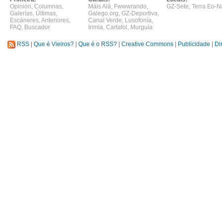
Opinión
,
Columnas
,
Máis Alá
,
Fwwwrando
,
GZ-Sete
,
Terra Eo-N
Galerías
,
Últimas
,
Galego.org
,
GZ-Deportiva
,
Escáneres
,
Anteriores
,
Canal Verde
,
Lusofonía
,
FAQ
,
Buscador
Irimia
,
Cartafol
,
Murguía
RSS
|
Que é Vieiros?
|
Que é o RSS?
|
Creative Commons
|
Publicidade
|
Di