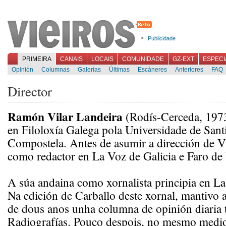
Publicidade
PRIMEIRA
CANAIS
LOCAIS
COMUNIDADE
GZ-EXT
ESPECI
Opinión
Columnas
Galerías
Últimas
Escáneres
Anteriores
FAQ
Director
Ramón Vilar Landeira
(Rodís-Cerceda, 1973
en Filoloxía Galega pola Universidade de Sant
Compostela. Antes de asumir a dirección de Vi
como redactor en La Voz de Galicia e Faro de
A súa andaina como xornalista principia en La
Na edición de Carballo deste xornal, mantivo 
de dous anos unha columna de opinión diaria t
Radiografías. Pouco despois, no mesmo medio