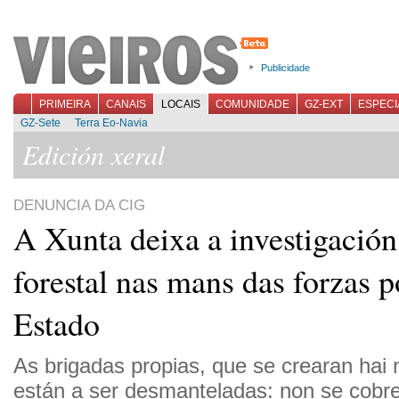
Publicidade
PRIMEIRA
CANAIS
LOCAIS
COMUNIDADE
GZ-EXT
ESPECI
GZ-Sete
Terra Eo-Navia
Edición xeral
DENUNCIA DA CIG
A Xunta deixa a investigació
forestal nas mans das forzas p
Estado
As brigadas propias, que se crearan hai
están a ser desmanteladas: non se cobr