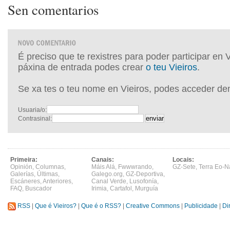
Sen comentarios
É preciso que te rexistres para poder participar en 
páxina de entrada podes crear
o teu Vieiros
.
Se xa tes o teu nome en Vieiros, podes acceder de
Usuaria/o:
Contrasinal:
Primeira:
Canais:
Locais:
Opinión
,
Columnas
,
Máis Alá
,
Fwwwrando
,
GZ-Sete
,
Terra Eo-N
Galerías
,
Últimas
,
Galego.org
,
GZ-Deportiva
,
Escáneres
,
Anteriores
,
Canal Verde
,
Lusofonía
,
FAQ
,
Buscador
Irimia
,
Cartafol
,
Murguía
RSS
|
Que é Vieiros?
|
Que é o RSS?
|
Creative Commons
|
Publicidade
|
Di