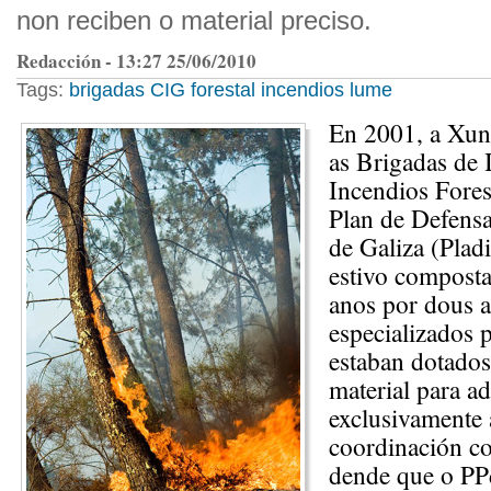
non reciben o material preciso.
Redacción - 13:27 25/06/2010
Tags:
brigadas
CIG
forestal
incendios
lume
En 2001, a Xunt
as Brigadas de 
Incendios Fores
Plan de Defensa
de Galiza (Plad
estivo composta
anos por dous a
especializados p
estaban dotados
material para ad
exclusivamente 
coordinación coa
dende que o PP